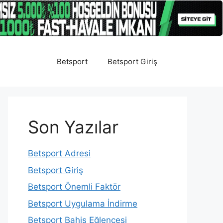
Betsport
Betsport Giriş
Son Yazılar
Betsport Adresi
Betsport Giriş
Betsport Önemli Faktör
Betsport Uygulama İndirme
Betsport Bahis Eğlencesi