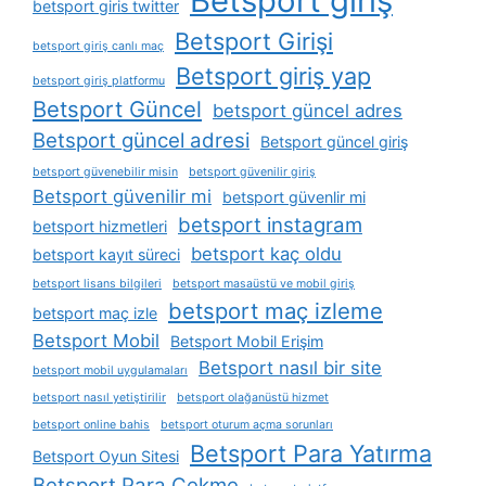
Betsport giriş
betsport giris twitter
Betsport Girişi
betsport giriş canlı maç
Betsport giriş yap
betsport giriş platformu
Betsport Güncel
betsport güncel adres
Betsport güncel adresi
Betsport güncel giriş
betsport güvenebilir misin
betsport güvenilir giriş
Betsport güvenilir mi
betsport güvenlir mi
betsport instagram
betsport hizmetleri
betsport kaç oldu
betsport kayıt süreci
betsport lisans bilgileri
betsport masaüstü ve mobil giriş
betsport maç izleme
betsport maç izle
Betsport Mobil
Betsport Mobil Erişim
Betsport nasıl bir site
betsport mobil uygulamaları
betsport nasıl yetiştirilir
betsport olağanüstü hizmet
betsport online bahis
betsport oturum açma sorunları
Betsport Para Yatırma
Betsport Oyun Sitesi
Betsport Para Çekme