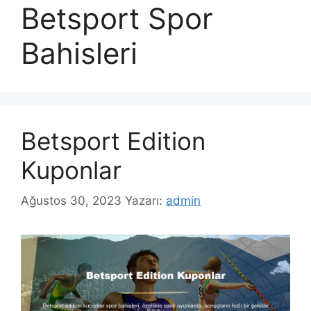
Betsport Spor
Bahisleri
Betsport Edition
Kuponlar
Ağustos 30, 2023
Yazarı:
admin