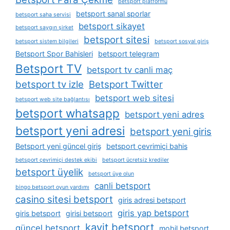
betsport platformu
betsport sanal sporlar
betsport saha servisi
betsport sikayet
betsport saygın şirket
betsport sitesi
betsport sistem bilgileri
betsport sosyal giriş
Betsport Spor Bahisleri
betsport telegram
Betsport TV
betsport tv canli maç
betsport tv izle
Betsport Twitter
betsport web sitesi
betsport web site bağlantısı
betsport whatsapp
betsport yeni adres
betsport yeni adresi
betsport yeni giris
Betsport yeni güncel giriş
betsport çevrimiçi bahis
betsport çevrimiçi destek ekibi
betsport ücretsiz krediler
betsport üyelik
betsport üye olun
canli betsport
bingo betsport oyun yardımı
casino sitesi betsport
giris adresi betsport
giris yap betsport
giris betsport
girisi betsport
kayit betsport
güncel betsport
mobil betsport