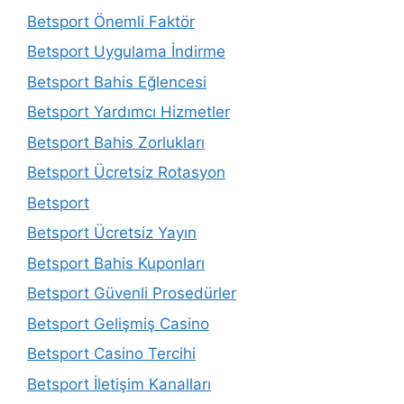
Betsport Önemli Faktör
Betsport Uygulama İndirme
Betsport Bahis Eğlencesi
Betsport Yardımcı Hizmetler
Betsport Bahis Zorlukları
Betsport Ücretsiz Rotasyon
Betsport
Betsport Ücretsiz Yayın
Betsport Bahis Kuponları
Betsport Güvenli Prosedürler
Betsport Gelişmiş Casino
Betsport Casino Tercihi
Betsport İletişim Kanalları