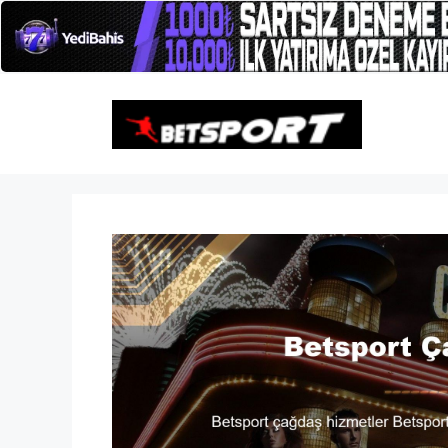
İçeriğe
atla