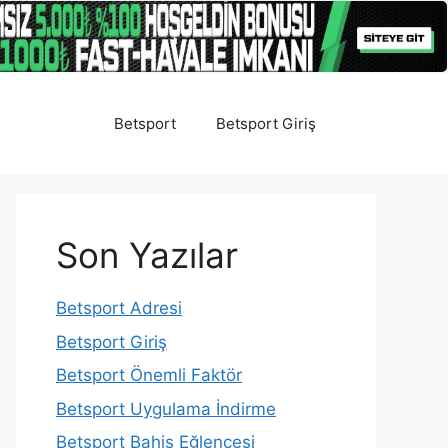
Betsport
Betsport Giriş
Son Yazılar
Betsport Adresi
Betsport Giriş
Betsport Önemli Faktör
Betsport Uygulama İndirme
Betsport Bahis Eğlencesi