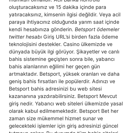
oluşturacaksınız ve 15 dakika içinde para
yatıracaksınız, kimsenin ilgisi değildir. Veya acil
paraya ihtiyacınız olduğunda yarım saat içinde
kendi hesabınıza gönderin.
Betsport ödemeler
twitter hesabı
Giriş URL’si birden fazla ödeme
teknolojisini destekler. Casino ülkemizde ve
dünyada büyük ilgi görüyor. Şikayetler ve canlı
bahis sistemine geçişten sonra bile, yabancı
bahis alanlarının eğilimi her geçen gün
artmaktadır. Betsport, yüksek oranları ve daha
geniş bahis fırsatları ile popülerdir. Adınızı ve
Betsport bahis adresinizi bu web sitesi
kazananına yazdırabilirsiniz. Betsport Mevcut
giriş nedir. Yabancı web siteleri ülkemizde yasal
olarak kabul edilmemektedir. Betsport Bet her
zaman size mükemmel hizmet sunar ve
gelecekteki işlemler için giriş adresinizi güncel