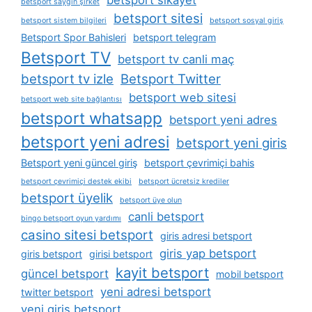
betsport saygın şirket
betsport sitesi
betsport sistem bilgileri
betsport sosyal giriş
Betsport Spor Bahisleri
betsport telegram
Betsport TV
betsport tv canli maç
betsport tv izle
Betsport Twitter
betsport web sitesi
betsport web site bağlantısı
betsport whatsapp
betsport yeni adres
betsport yeni adresi
betsport yeni giris
Betsport yeni güncel giriş
betsport çevrimiçi bahis
betsport çevrimiçi destek ekibi
betsport ücretsiz krediler
betsport üyelik
betsport üye olun
canli betsport
bingo betsport oyun yardımı
casino sitesi betsport
giris adresi betsport
giris yap betsport
giris betsport
girisi betsport
kayit betsport
güncel betsport
mobil betsport
yeni adresi betsport
twitter betsport
yeni giris betsport