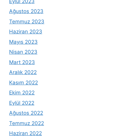
Eylül 2023
Ağustos 2023
Temmuz 2023
Haziran 2023
Mayıs 2023
Nisan 2023
Mart 2023
Aralık 2022
Kasım 2022
Ekim 2022
Eylül 2022
Ağustos 2022
Temmuz 2022
Haziran 2022