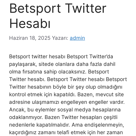
Betsport Twitter
Hesabı
Haziran 18, 2025
Yazarı:
admin
Betsport twitter hesabı Betsport Twitter’da
paylaşarak, sitede olanlara daha fazla dahil
olma fırsatına sahip olacaksınız. Betsport
Twitter hesabı. Betsport Twitter hesabı Betsport
Twitter hesabının böyle bir şey olup olmadığını
kontrol etmek için kapatıldı. Bazen, mevcut site
adresine ulaşmamızı engelleyen engeller vardır.
Ancak, bu eylemler sosyal medya hesaplarına
odaklanmıyor. Bazen Twitter hesapları çeşitli
nedenlerle kapatılmalıdır. Ama endişelenmeyin,
kaçırdığınız zamanı telafi etmek için her zaman