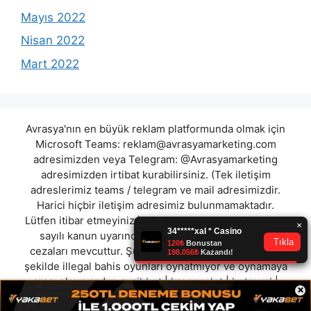
Mayıs 2022
Nisan 2022
Mart 2022
Avrasya'nın en büyük reklam platformunda olmak için
Microsoft Teams:
reklam@avrasyamarketing.com
adresimizden veya Telegram: @Avrasyamarketing
adresimizden irtibat kurabilirsiniz. (Tek iletişim
adreslerimiz teams / telegram ve mail adresimizdir.
Harici hiçbir iletişim adresimiz bulunmamaktadır.
Lütfen itibar etmeyiniz.) Türkiye yasalarına göre 7258
sayılı kanun uyarınca yasa dışı bahis oynamanın
cezaları mevcuttur. Şu an bulunduğunuz site hiç bir
şekilde illegal bahis oyunları oynatmıyor ve oynamaya
aracı olmuyordur.
zurihbet
|
kronosslot
|
betroyal
|
×
1xbit
|
maksatbahis
|
şansınabahis
|
sarayslot
|
faffbet