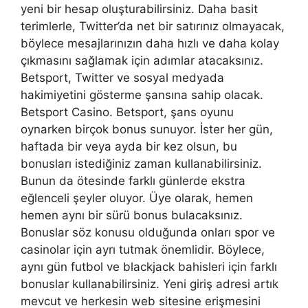
yeni bir hesap oluşturabilirsiniz. Daha basit
terimlerle, Twitter’da net bir satırınız olmayacak,
böylece mesajlarınızın daha hızlı ve daha kolay
çıkmasını sağlamak için adımlar atacaksınız.
Betsport, Twitter ve sosyal medyada
hakimiyetini gösterme şansına sahip olacak.
Betsport Casino. Betsport, şans oyunu
oynarken birçok bonus sunuyor. İster her gün,
haftada bir veya ayda bir kez olsun, bu
bonusları istediğiniz zaman kullanabilirsiniz.
Bunun da ötesinde farklı günlerde ekstra
eğlenceli şeyler oluyor. Üye olarak, hemen
hemen aynı bir sürü bonus bulacaksınız.
Bonuslar söz konusu olduğunda onları spor ve
casinolar için ayrı tutmak önemlidir. Böylece,
aynı gün futbol ve blackjack bahisleri için farklı
bonuslar kullanabilirsiniz. Yeni giriş adresi artık
mevcut ve herkesin web sitesine erişmesini