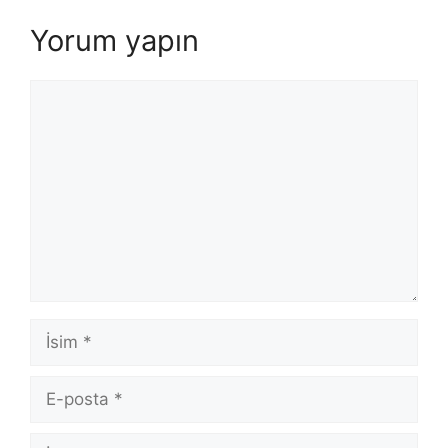
Yorum yapın
Yorum
İsim
E-
posta
İnternet