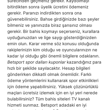
sürecinden geçmeniz gerekir. Kaydolmayı
bitirdikten sonra üyelik ücretini ödemeniz
gerekir. Paranızı indirdikten sonra ona
güvenebilirsiniz. Bahse girdiğinizde bazı şeyler
bilmeniz ve yanınızda biraz şansınız olması
gerekir. Bir bahis koymayı seçerseniz, kurallara
uyduğunuzdan ve lige saygı gösterdiğinizden
emin olun. Karar verme söz konusu olduğunda
rakiplerinizin kim olduğu ve oyuncularınızın ne
kadar iyi olduğu gibi önemli bilgilere odaklanın.
Betsport spor dalları kuponlar
kazandığınız para
hızlı bir şekilde sayılacaktır. Hesap bilgileri
gönderirken dikkatli olmak önemlidir. Farklı
ödeme yöntemlerini kullanarak spor etkinlikleri
için ödeme yapabilirsiniz. Yüksek çözünürlüklü
maçları ücretsiz izlemek için en iyi yeri nerede
bulabilirsiniz? Tüm bahis siteleri TV kanalı
hizmeti sunmaz. Betsport adadaki en iyi