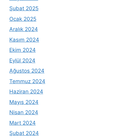
Şubat 2025
Ocak 2025
Aralık 2024
Kasım 2024
Ekim 2024
Eylül 2024
Ağustos 2024
Temmuz 2024
Haziran 2024
Mayıs 2024
Nisan 2024
Mart 2024
Şubat 2024