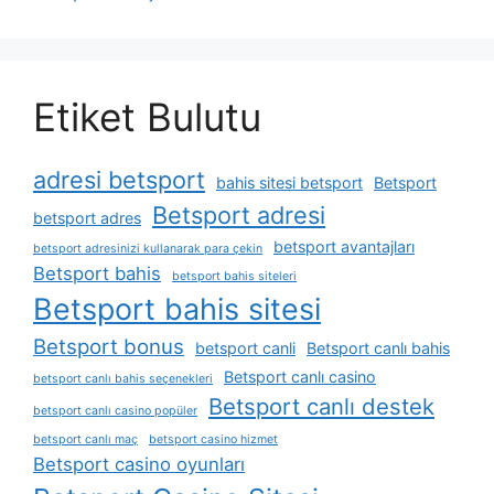
Etiket Bulutu
adresi betsport
bahis sitesi betsport
Betsport
Betsport adresi
betsport adres
betsport avantajları
betsport adresinizi kullanarak para çekin
Betsport bahis
betsport bahis siteleri
Betsport bahis sitesi
Betsport bonus
betsport canli
Betsport canlı bahis
Betsport canlı casino
betsport canlı bahis seçenekleri
Betsport canlı destek
betsport canlı casino popüler
betsport canlı maç
betsport casino hizmet
Betsport casino oyunları