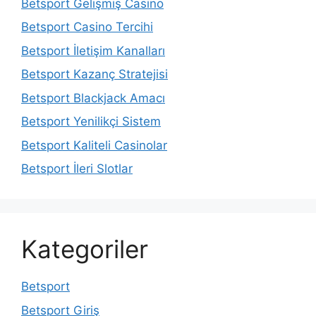
Betsport Gelişmiş Casino
Betsport Casino Tercihi
Betsport İletişim Kanalları
Betsport Kazanç Stratejisi
Betsport Blackjack Amacı
Betsport Yenilikçi Sistem
Betsport Kaliteli Casinolar
Betsport İleri Slotlar
Kategoriler
Betsport
Betsport Giriş