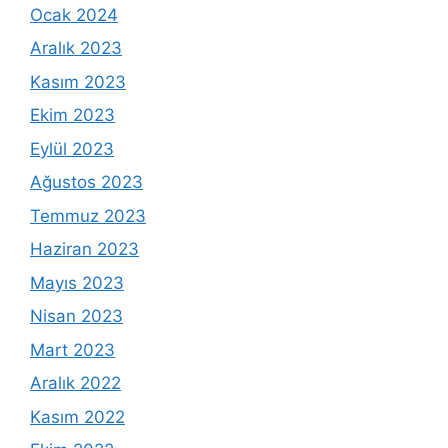
Ocak 2024
Aralık 2023
Kasım 2023
Ekim 2023
Eylül 2023
Ağustos 2023
Temmuz 2023
Haziran 2023
Mayıs 2023
Nisan 2023
Mart 2023
Aralık 2022
Kasım 2022