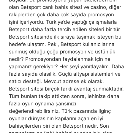
olan Betsport canlı bahis sitesi ve casino, diğer
rakiplerden çok daha çok sayıda promosyon
işini içeriyordu. Türkiye’de yaptığı çalışmalarla
Betsport daha fazla tercih edilen siteleri bir tür
Betsport sitesinde ilk sıraya taşımak isteyen bu
hedefe ulaştım. Peki, Betsport kullanıcılarına
sunmuş olduğu çoğu promosyon ve üstünlük
nedir? Promosyondan faydalanmak için ne
yapmanız gerekiyor? Her şeyi yanıtlayalım. Daha
fazla sayıda olasılık. Güçlü altyapı sistemleri ve
satıcı desteği. Mevcut adrese ek olarak,
Betsport sitesi birçok farklı avantaj sunmaktadır.
Tüm bunları takip ettikten sonra, lehinize daha
fazla oyun oynama şansınızı
değerlendirebilirsiniz. Türk pazarında ilginç
oyunlar dünyasının kapılarını açan en iyi
bahisçilerden biri olan Betsport nedir. Son