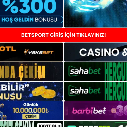
BETSPORT GİRİŞ İÇİN TIKLAYINIZ!