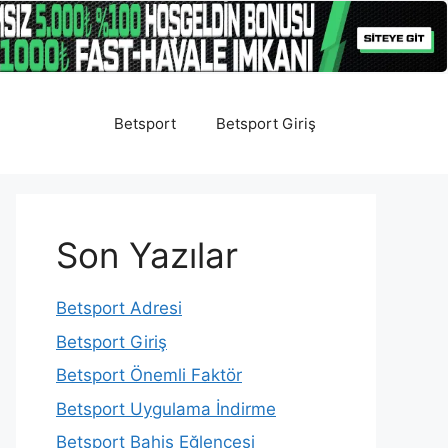
Betsport
Betsport Giriş
Son Yazılar
Betsport Adresi
Betsport Giriş
Betsport Önemli Faktör
Betsport Uygulama İndirme
Betsport Bahis Eğlencesi