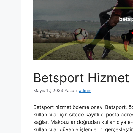
Betsport Hizmet
Mayıs 17, 2023
Yazarı:
admin
Betsport hizmet ödeme onayı Betsport, öd
kullanıcılar için sitede kayıtlı e-posta ad
sağlar. Makbuzlar doğrudan kullanıcıya e-p
kullanıcılar güvenle işlemlerini gerçekleştir