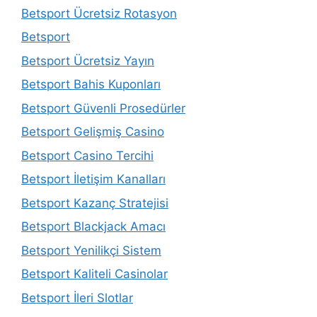
Betsport Ücretsiz Rotasyon
Betsport
Betsport Ücretsiz Yayın
Betsport Bahis Kuponları
Betsport Güvenli Prosedürler
Betsport Gelişmiş Casino
Betsport Casino Tercihi
Betsport İletişim Kanalları
Betsport Kazanç Stratejisi
Betsport Blackjack Amacı
Betsport Yenilikçi Sistem
Betsport Kaliteli Casinolar
Betsport İleri Slotlar