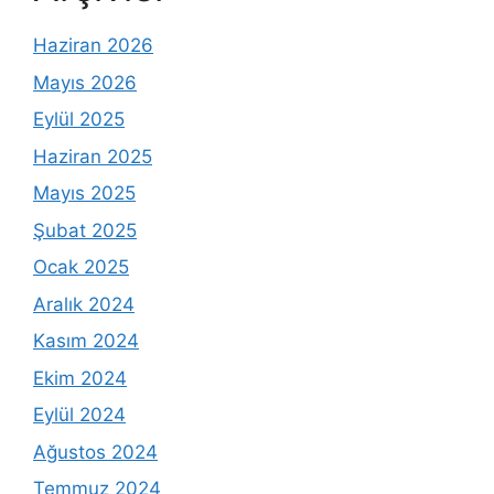
Haziran 2026
Mayıs 2026
Eylül 2025
Haziran 2025
Mayıs 2025
Şubat 2025
Ocak 2025
Aralık 2024
Kasım 2024
Ekim 2024
Eylül 2024
Ağustos 2024
Temmuz 2024