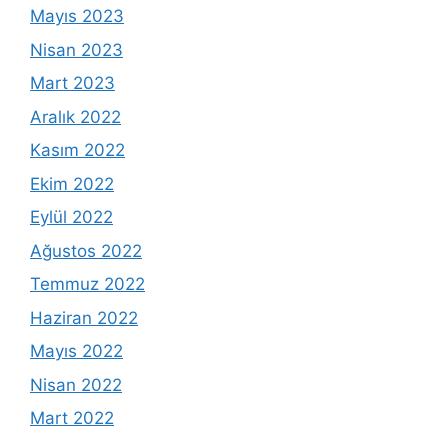
Mayıs 2023
Nisan 2023
Mart 2023
Aralık 2022
Kasım 2022
Ekim 2022
Eylül 2022
Ağustos 2022
Temmuz 2022
Haziran 2022
Mayıs 2022
Nisan 2022
Mart 2022