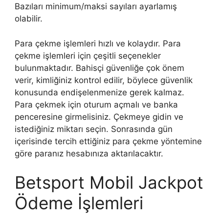
Bazıları minimum/maksi sayıları ayarlamış
olabilir.
Para çekme işlemleri hızlı ve kolaydır. Para
çekme işlemleri için çeşitli seçenekler
bulunmaktadır. Bahisçi güvenliğe çok önem
verir, kimliğiniz kontrol edilir, böylece güvenlik
konusunda endişelenmenize gerek kalmaz.
Para çekmek için oturum açmalı ve banka
penceresine girmelisiniz. Çekmeye gidin ve
istediğiniz miktarı seçin. Sonrasında gün
içerisinde tercih ettiğiniz para çekme yöntemine
göre paranız hesabınıza aktarılacaktır.
Betsport Mobil Jackpot
Ödeme İşlemleri