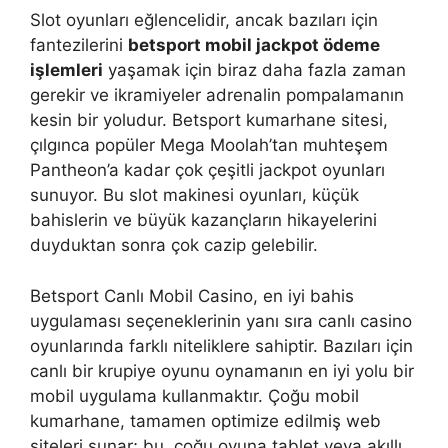
Slot oyunları eğlencelidir, ancak bazıları için
fantezilerini
betsport mobil jackpot ödeme
işlemleri
yaşamak için biraz daha fazla zaman
gerekir ve ikramiyeler adrenalin pompalamanın
kesin bir yoludur. Betsport kumarhane sitesi,
çılgınca popüler Mega Moolah’tan muhteşem
Pantheon’a kadar çok çeşitli jackpot oyunları
sunuyor. Bu slot makinesi oyunları, küçük
bahislerin ve büyük kazançların hikayelerini
duyduktan sonra çok cazip gelebilir.
Betsport Canlı Mobil Casino, en iyi bahis
uygulaması seçeneklerinin yanı sıra canlı casino
oyunlarında farklı niteliklere sahiptir. Bazıları için
canlı bir krupiye oyunu oynamanın en iyi yolu bir
mobil uygulama kullanmaktır. Çoğu mobil
kumarhane, tamamen optimize edilmiş web
siteleri sunar; bu, çoğu oyuna tablet veya akıllı