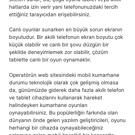
hatlarda izin verir yani telefonunuzdaki tercih
ettiğiniz tarayıcıdan erişebilirsiniz.
Canlı oyunlar sunarken en büyük sorun ekranın
boyutudur. Bir akıllı telefonun ekran boyutu çok
küçük olabilir ve canlı bir şovu düzgün bir
şekilde deneyimlemek zor olabilir, çözüm
tablette canlı bir oyun oynamaktır.
Operatörün web sitesindeki mobil kumarhane
durumu teknolojik olarak çok gelişmiş olmasa
da, günümüzde giderek daha fazla akıllı telefon
ve tablet cihazlarını kullanarak hareket
halindeyken kumarhane oyunları
oynayabilirsiniz. Bu popülerliğin farkında olan
dünyanın önde gelen yazılım geliştiricileri, oyunu
herhangi bir cihazda oynayabileceğiniz