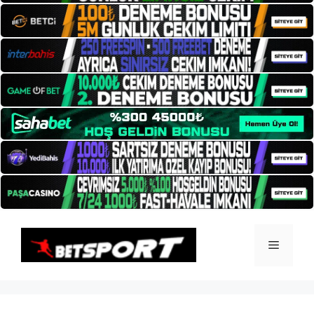
İçeriğe
atla
Menü