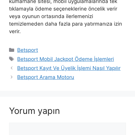
kumarhane sitesi, mobil uygulamalarında tek
tıklamayla ödeme seçeneklerine öncelik verir
veya oyunun ortasında ilerlemenizi
temizlemeden daha fazla para yatırmanıza izin
verir.
Kategoriler
Betsport
Etiketler
Betsport Mobil Jackpot Ödeme İşlemleri
Yazı
Betsport Kayıt Ve Üyelik İşlemi Nasıl Yapılır
dolaşımı
Betsport Arama Motoru
Yorum yapın
Yorum