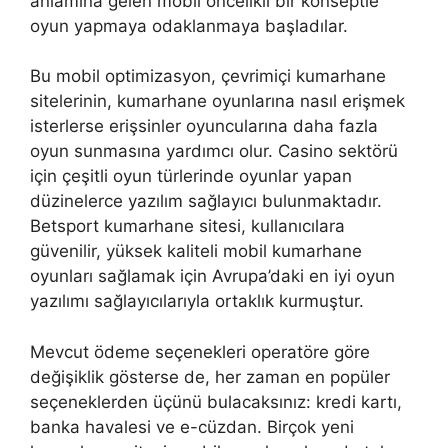
anlamına gelen mobil öncelikli bir konseptle
oyun yapmaya odaklanmaya başladılar.
Bu mobil optimizasyon, çevrimiçi kumarhane
sitelerinin, kumarhane oyunlarına nasıl erişmek
isterlerse erişsinler oyuncularına daha fazla
oyun sunmasına yardımcı olur. Casino sektörü
için çeşitli oyun türlerinde oyunlar yapan
düzinelerce yazılım sağlayıcı bulunmaktadır.
Betsport kumarhane sitesi, kullanıcılara
güvenilir, yüksek kaliteli mobil kumarhane
oyunları sağlamak için Avrupa’daki en iyi oyun
yazılımı sağlayıcılarıyla ortaklık kurmuştur.
Mevcut ödeme seçenekleri operatöre göre
değişiklik gösterse de, her zaman en popüler
seçeneklerden üçünü bulacaksınız: kredi kartı,
banka havalesi ve e-cüzdan. Birçok yeni