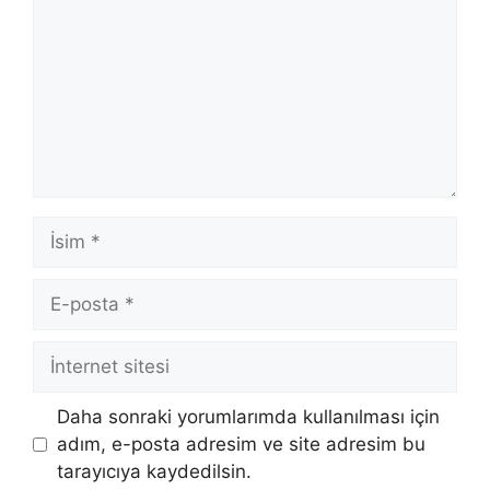
İsim
E-
posta
İnternet
sitesi
Daha sonraki yorumlarımda kullanılması için
adım, e-posta adresim ve site adresim bu
tarayıcıya kaydedilsin.