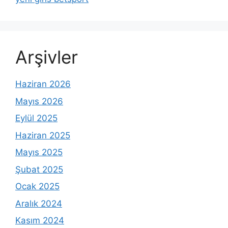
Arşivler
Haziran 2026
Mayıs 2026
Eylül 2025
Haziran 2025
Mayıs 2025
Şubat 2025
Ocak 2025
Aralık 2024
Kasım 2024