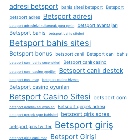
adresi betsport
bahis sitesi betsport
Betsport
Betsport adresi
betsport adres
betsport avantajları
betsport adresinizi kullanarak para çekin
Betsport bahis
betsport bahis siteleri
Betsport bahis sitesi
Betsport bonus
betsport canli
Betsport canlı bahis
Betsport canlı casino
betsport canlı bahis seçenekleri
Betsport canlı destek
betsport canlı casino popüler
betsport canlı maç
betsport casino hizmet
Betsport casino oyunları
Betsport Casino Sitesi
betsport com
Betsport gerçek adresi
betsport geleneksel oyunları
betsport giris adresi
betsport gerçek spor bahisleri
Betsport giriş
betsport giris twitter
Betsport Girişi
betsport giriş canlı maç