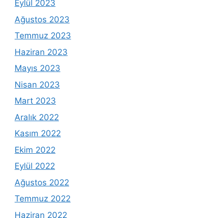
Eylül 2023
Ağustos 2023
Temmuz 2023
Haziran 2023
Mayıs 2023
Nisan 2023
Mart 2023
Aralık 2022
Kasım 2022
Ekim 2022
Eylül 2022
Ağustos 2022
Temmuz 2022
Haziran 2022