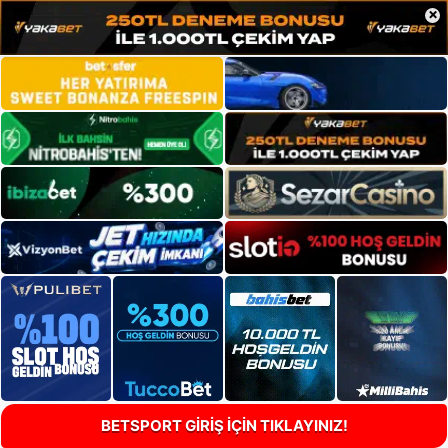
×
BETSPORT GİRİŞ İÇİN TIKLAYINIZ!