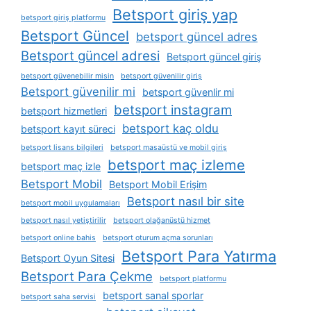
Betsport giriş yap
betsport giriş platformu
Betsport Güncel
betsport güncel adres
Betsport güncel adresi
Betsport güncel giriş
betsport güvenebilir misin
betsport güvenilir giriş
Betsport güvenilir mi
betsport güvenlir mi
betsport instagram
betsport hizmetleri
betsport kaç oldu
betsport kayıt süreci
betsport lisans bilgileri
betsport masaüstü ve mobil giriş
betsport maç izleme
betsport maç izle
Betsport Mobil
Betsport Mobil Erişim
Betsport nasıl bir site
betsport mobil uygulamaları
betsport nasıl yetiştirilir
betsport olağanüstü hizmet
betsport online bahis
betsport oturum açma sorunları
Betsport Para Yatırma
Betsport Oyun Sitesi
Betsport Para Çekme
betsport platformu
betsport sanal sporlar
betsport saha servisi