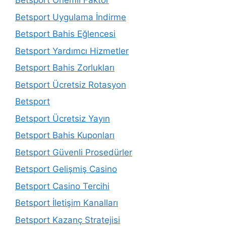
Betsport Önemli Faktör
Betsport Uygulama İndirme
Betsport Bahis Eğlencesi
Betsport Yardımcı Hizmetler
Betsport Bahis Zorlukları
Betsport Ücretsiz Rotasyon
Betsport
Betsport Ücretsiz Yayın
Betsport Bahis Kuponları
Betsport Güvenli Prosedürler
Betsport Gelişmiş Casino
Betsport Casino Tercihi
Betsport İletişim Kanalları
Betsport Kazanç Stratejisi