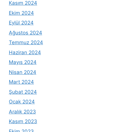
Kasım 2024
Ekim 2024
Eylül 2024
Ağustos 2024
Temmuz 2024
Haziran 2024
Mayıs 2024
Nisan 2024
Mart 2024
Şubat 2024
Ocak 2024
Aralık 2023
Kasım 2023
Ekim 2023