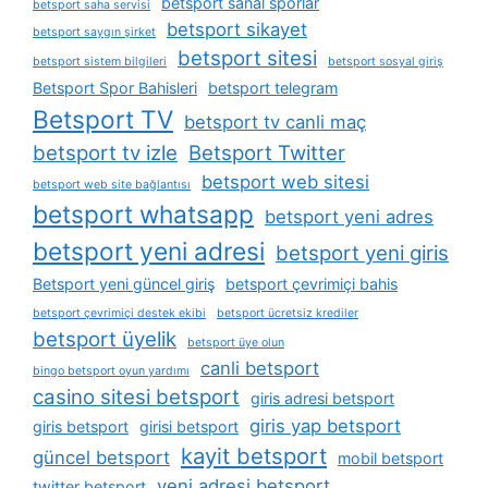
betsport sanal sporlar
betsport saha servisi
betsport sikayet
betsport saygın şirket
betsport sitesi
betsport sistem bilgileri
betsport sosyal giriş
Betsport Spor Bahisleri
betsport telegram
Betsport TV
betsport tv canli maç
betsport tv izle
Betsport Twitter
betsport web sitesi
betsport web site bağlantısı
betsport whatsapp
betsport yeni adres
betsport yeni adresi
betsport yeni giris
Betsport yeni güncel giriş
betsport çevrimiçi bahis
betsport çevrimiçi destek ekibi
betsport ücretsiz krediler
betsport üyelik
betsport üye olun
canli betsport
bingo betsport oyun yardımı
casino sitesi betsport
giris adresi betsport
giris yap betsport
giris betsport
girisi betsport
kayit betsport
güncel betsport
mobil betsport
yeni adresi betsport
twitter betsport