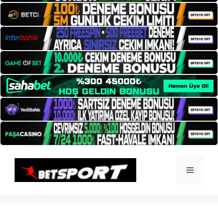
İçeriğe
atla
Menü