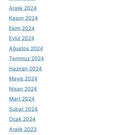
Aralık 2024
Kasım 2024
Ekim 2024
Eylül 2024
Ağustos 2024
Temmuz 2024
Haziran 2024
Mayıs 2024
Nisan 2024
Mart 2024
Şubat 2024
Ocak 2024
Aralık 2023