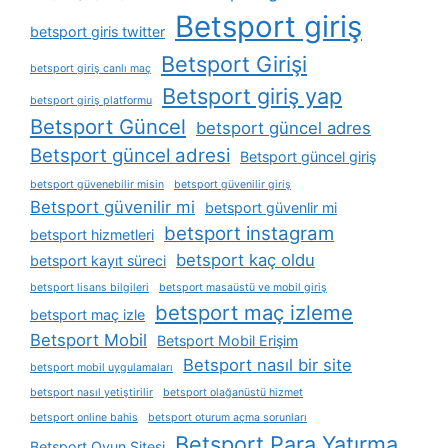
Betsport giriş
betsport giris twitter
Betsport Girişi
betsport giriş canlı maç
Betsport giriş yap
betsport giriş platformu
Betsport Güncel
betsport güncel adres
Betsport güncel adresi
Betsport güncel giriş
betsport güvenebilir misin
betsport güvenilir giriş
Betsport güvenilir mi
betsport güvenlir mi
betsport instagram
betsport hizmetleri
betsport kaç oldu
betsport kayıt süreci
betsport lisans bilgileri
betsport masaüstü ve mobil giriş
betsport maç izleme
betsport maç izle
Betsport Mobil
Betsport Mobil Erişim
Betsport nasıl bir site
betsport mobil uygulamaları
betsport nasıl yetiştirilir
betsport olağanüstü hizmet
betsport online bahis
betsport oturum açma sorunları
Betsport Para Yatırma
Betsport Oyun Sitesi