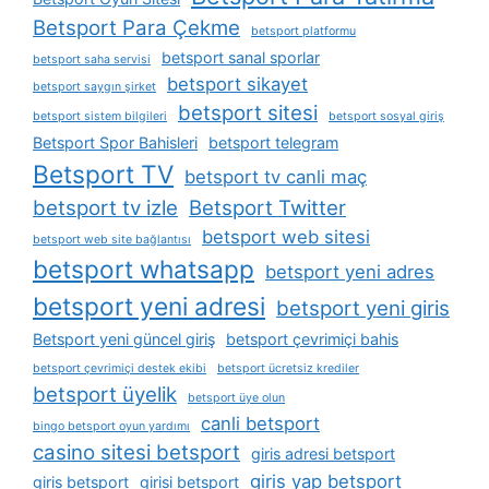
Betsport Para Çekme
betsport platformu
betsport sanal sporlar
betsport saha servisi
betsport sikayet
betsport saygın şirket
betsport sitesi
betsport sistem bilgileri
betsport sosyal giriş
Betsport Spor Bahisleri
betsport telegram
Betsport TV
betsport tv canli maç
betsport tv izle
Betsport Twitter
betsport web sitesi
betsport web site bağlantısı
betsport whatsapp
betsport yeni adres
betsport yeni adresi
betsport yeni giris
Betsport yeni güncel giriş
betsport çevrimiçi bahis
betsport çevrimiçi destek ekibi
betsport ücretsiz krediler
betsport üyelik
betsport üye olun
canli betsport
bingo betsport oyun yardımı
casino sitesi betsport
giris adresi betsport
giris yap betsport
giris betsport
girisi betsport