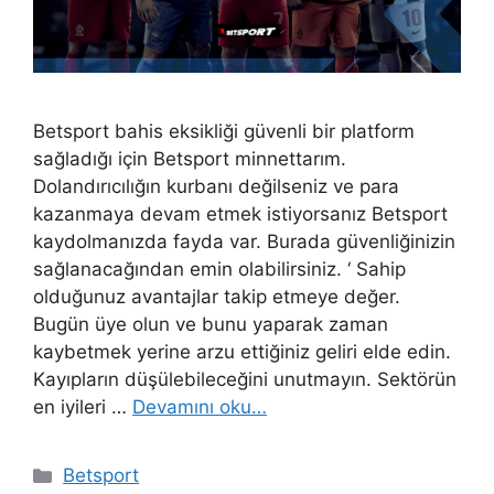
Betsport bahis eksikliği güvenli bir platform
sağladığı için Betsport minnettarım.
Dolandırıcılığın kurbanı değilseniz ve para
kazanmaya devam etmek istiyorsanız Betsport
kaydolmanızda fayda var. Burada güvenliğinizin
sağlanacağından emin olabilirsiniz. ‘ Sahip
olduğunuz avantajlar takip etmeye değer.
Bugün üye olun ve bunu yaparak zaman
kaybetmek yerine arzu ettiğiniz geliri elde edin.
Kayıpların düşülebileceğini unutmayın. Sektörün
en iyileri …
Devamını oku…
Kategoriler
Betsport