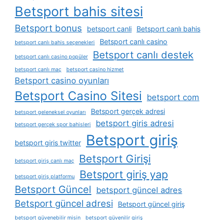
Betsport bahis sitesi
Betsport bonus
betsport canli
Betsport canlı bahis
Betsport canlı casino
betsport canlı bahis seçenekleri
Betsport canlı destek
betsport canlı casino popüler
betsport canlı maç
betsport casino hizmet
Betsport casino oyunları
Betsport Casino Sitesi
betsport com
Betsport gerçek adresi
betsport geleneksel oyunları
betsport giris adresi
betsport gerçek spor bahisleri
Betsport giriş
betsport giris twitter
Betsport Girişi
betsport giriş canlı maç
Betsport giriş yap
betsport giriş platformu
Betsport Güncel
betsport güncel adres
Betsport güncel adresi
Betsport güncel giriş
betsport güvenebilir misin
betsport güvenilir giriş