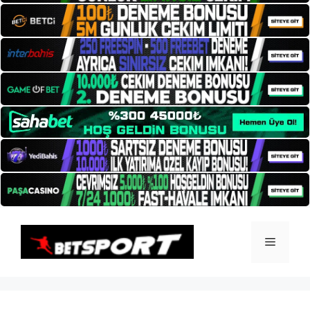
İçeriğe
atla
Menü