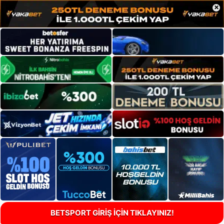
×
BETSPORT GİRİŞ İÇİN TIKLAYINIZ!