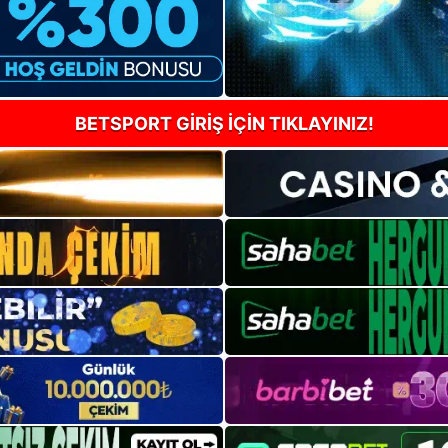
BETSPORT GİRİŞ İÇİN TIKLAYINIZ!