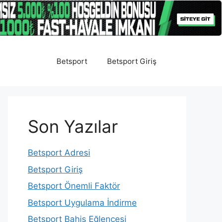
Betsport
Betsport Giriş
Son Yazılar
Betsport Adresi
Betsport Giriş
Betsport Önemli Faktör
Betsport Uygulama İndirme
Betsport Bahis Eğlencesi