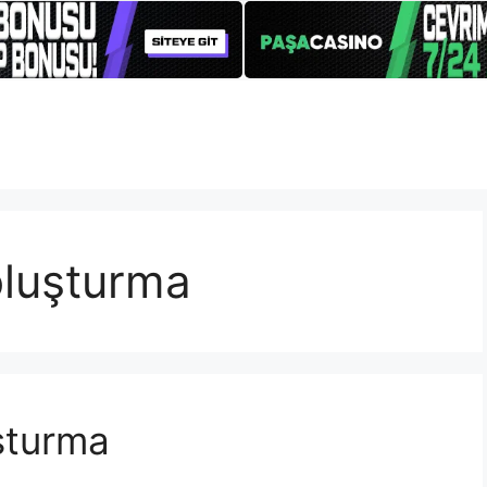
oluşturma
şturma