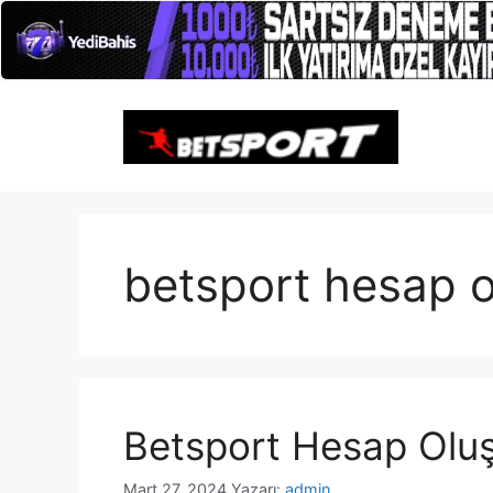
İçeriğe
atla
betsport hesap 
Betsport Hesap Olu
Mart 27, 2024
Yazarı:
admin